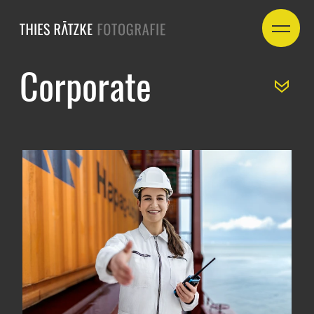
Corporate
Alle
Industrie
Logistik
Porträt
Documentary