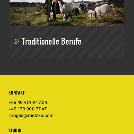
Traditionelle Berufe
KONTAKT
+49 40 414 94 72 4
+49 173 900 77 47
images@raetzke.com
STUDIO